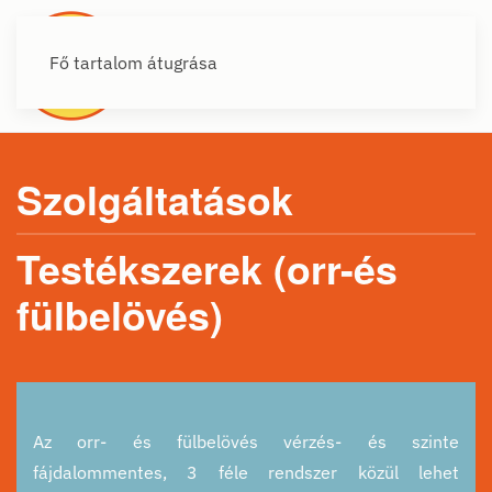
Fő tartalom átugrása
Szolgáltatások
Testékszerek (orr-és
fülbelövés)
Az orr- és fülbelövés vérzés- és szinte
fájdalommentes, 3 féle rendszer közül lehet