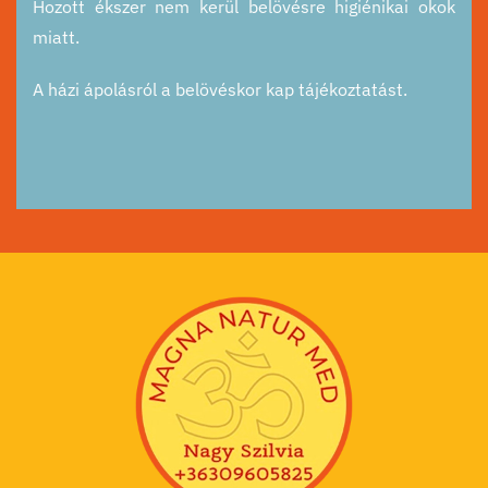
Hozott ékszer nem kerül belövésre higiénikai okok
miatt.
A házi ápolásról a belövéskor kap tájékoztatást.